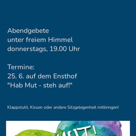
Abendgebete
unter freiem Himmel
donnerstags, 19.00 Uhr
Termine:
25. 6. auf dem Ensthof
"Hab Mut - steh auf!"
Klappstuhl, Kissen oder andere Sitzgelegenheit mitbringen!