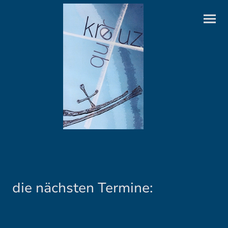
die nächsten Termine: